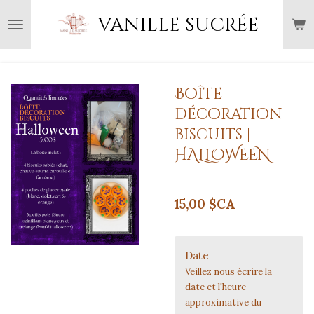
Passer
vanille sucrée
au
contenu
principal
Boîte
décoration
biscuits |
HALLOWEEN
15,00 $CA
Date
Veillez nous écrire la
date et l'heure
approximative du