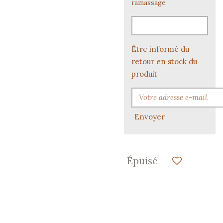
ramassage.
Être informé du
retour en stock du
produit
Envoyer
Épuisé