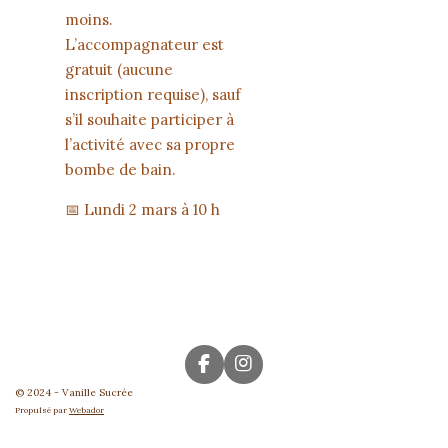
moins.
L’accompagnateur est
gratuit (aucune
inscription requise), sauf
s’il souhaite participer à
l’activité avec sa propre
bombe de bain.
📅 Lundi 2 mars à 10 h
F
I
a
n
© 2024 - Vanille Sucrée
c
s
Propulsé par
Webador
e
t
b
a