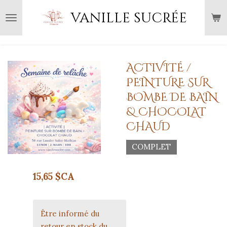
Passer
vanille sucrée
au
contenu
principal
ACTIVITÉ /
PEINTURE SUR
BOMBE DE BAIN
& CHOCOLAT
CHAUD
COMPLET
15,65 $CA
Être informé du
retour en stock du