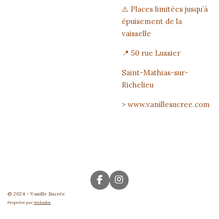
⚠️ Places limitées jusqu’à
épuisement de la
vaisselle
📍 50 rue Lussier
Saint-Mathias-sur-
Richelieu
> www.vanillesucree.com
F
I
a
n
© 2024 - Vanille Sucrée
c
s
Propulsé par
Webador
e
t
b
a