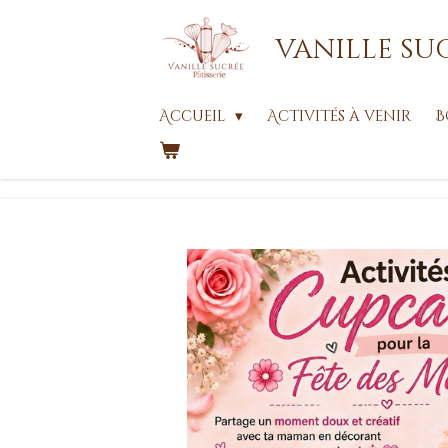
Passer
vanille su
au
contenu
principal
Accueil
Activités à venir
B