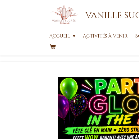
Passer
vanille su
au
contenu
principal
Accueil
Activités à venir
B