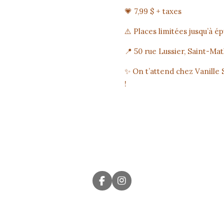
💗 7,99 $ + taxes
⚠️ Places limitées jusqu’à é
📍 50 rue Lussier, Saint-Ma
✨ On t’attend chez Vanille
!
F
I
a
n
c
s
e
t
b
a