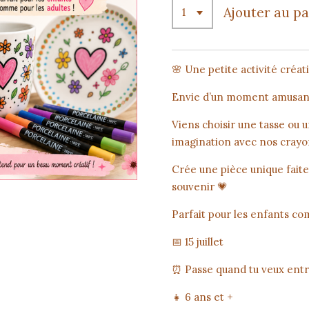
Ajouter au p
🌸 Une petite activité créati
Envie d’un moment amusant 
Viens choisir une tasse ou un
imagination avec nos cray
Crée une pièce unique faite
souvenir 💗
Parfait pour les enfants co
📅 15 juillet
⏰ Passe quand tu veux entr
👧 6 ans et +