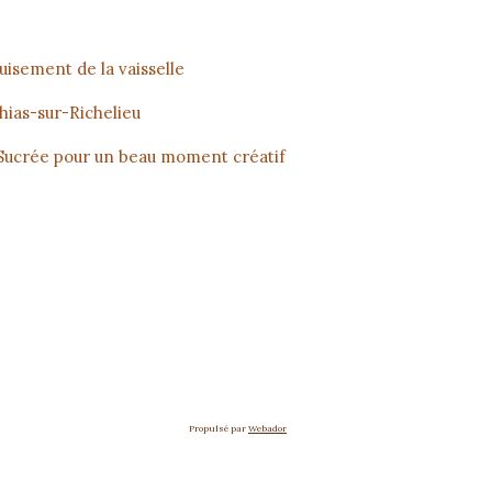
puisement de la vaisselle
thias-sur-Richelieu
 Sucrée pour un beau moment créatif
Propulsé par
Webador