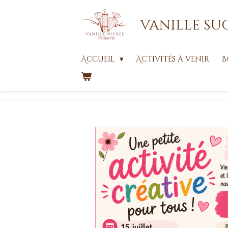
Passer
vanille su
au
contenu
principal
Accueil
Activités à venir
B