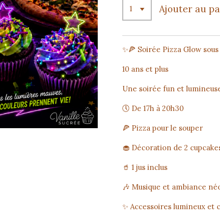
Ajouter au p
✨🍕 Soirée Pizza Glow sous
10 ans et plus
Une soirée fun et lumineuse
🕔 De 17h à 20h30
🍕 Pizza pour le souper
🧁 Décoration de 2 cupcakes
🥤 1 jus inclus
🎶 Musique et ambiance né
✨ Accessoires lumineux et 