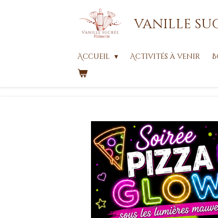
Passer
vanille su
au
contenu
principal
Accueil
Activités à venir
B