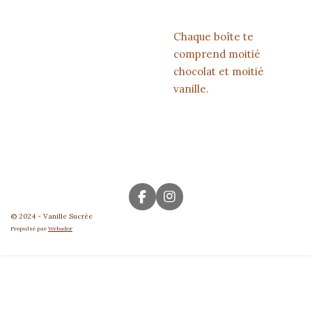
Chaque boîte te
comprend moitié
chocolat et moitié
vanille.
F
I
a
n
© 2024 - Vanille Sucrée
c
s
Propulsé par
Webador
e
t
b
a
o
g
o
r
k
a
m