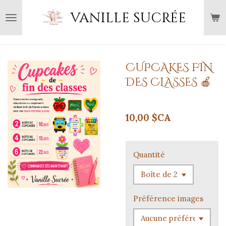
Passer
vanille sucrée
au
contenu
principal
CUPCAKES FIN
DES CLASSES 🍎
10,00 $CA
Quantité
Préférence images